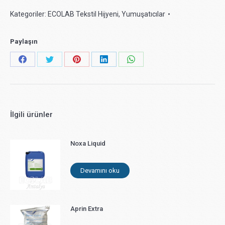
Kategoriler:
ECOLAB Tekstil Hijyeni
,
Yumuşatıcılar
Paylaşın
Share
Share
Share
Share
Share
on
on
on
on
on
Facebook
X
Pinterest
LinkedIn
WhatsApp
İlgili ürünler
Noxa Liquid
Devamını oku
Aprin Extra