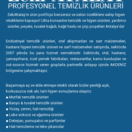
ZekiAtalay’ın ürün portföyü benzersiz ve üstün özelliklere sahip hijyen
niteliklerini kapsıyor! Ultra konsantre temizlik ve hijyen ürünleri, yardımcı
ürünler, peçete, tuvalet kağıdı, kağıt havlu ve çöp poşetleri Antalya'da!
Endüstriyel temizlik ürünleri, otel ekipmanları ve sart malzemeleri,
hastane hijyeni temizlik ürüneri ve sarf malzemeleri satışında, sektörde
2007 yılında bu yana hizmet vermektedir. Sektörde, otel, hastane,
çamaşırhane, özel yemek fabrikaları, restaurantlar, kamu kuruluşları ve
out-source hizmeti veren gruplarla partnerlik anlayışı içinde AKDENİZ
bölgesine çalışmaktayız.
Başarmaya aç ve elde etmeye istekli olarak bizler yeniliği açık,
korkusuzca risk alır, tam hijyen sonuçlarına ulaşırız.
■ Mutfak temizlik ürünleri
■ Banyo & tuvalet temizlik ürünleri
■ Yüzey, zemin, halı temizliği
■ Leke sökücü ve ağartma ürünleri
■ Deterjan, yumuşatıcı ve parfümler
■ Halı temizleme ve leke çıkarıcılar