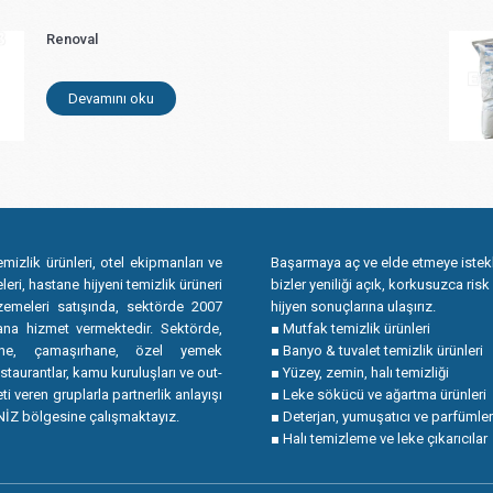
Renoval
Devamını oku
emizlik ürünleri, otel ekipmanları ve
Başarmaya aç ve elde etmeye istekl
eri, hastane hijyeni temizlik ürüneri
bizler yeniliği açık, korkusuzca risk 
zemeleri satışında, sektörde 2007
hijyen sonuçlarına ulaşırız.
ana hizmet vermektedir. Sektörde,
■ Mutfak temizlik ürünleri
ane, çamaşırhane, özel yemek
■ Banyo & tuvalet temizlik ürünleri
estaurantlar, kamu kuruluşları ve out-
■ Yüzey, zemin, halı temizliği
i veren gruplarla partnerlik anlayışı
■ Leke sökücü ve ağartma ürünleri
İZ bölgesine çalışmaktayız.
■ Deterjan, yumuşatıcı ve parfümler
■ Halı temizleme ve leke çıkarıcılar