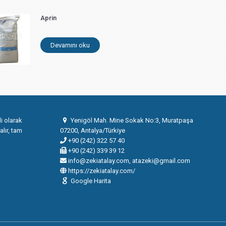
Aprin
Devamını oku
i olarak
Yenigöl Mah. Mine Sokak No:3, Muratpaşa
alır, tam
07200, Antalya/Türkiye
+90 (242) 322 57 40
+90 (242) 339 39 12
info@zekiatalay.com, atazeki@gmail.com
https://zekiatalay.com/
Google Harita