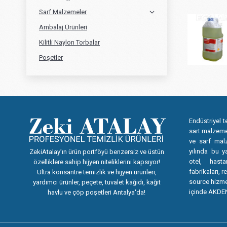
Sarf Malzemeler
Ambalaj Ürünleri
Kilitli Naylon Torbalar
Poşetler
Endüstriyel t
sart malzemel
ve sarf mal
yılında bu y
ZekiAtalay’ın ürün portföyü benzersiz ve üstün
otel, hast
özelliklere sahip hijyen niteliklerini kapsıyor!
fabrikaları, r
Ultra konsantre temizlik ve hijyen ürünleri,
source hizmet
yardımcı ürünler, peçete, tuvalet kağıdı, kağıt
içinde AKDEN
havlu ve çöp poşetleri Antalya'da!