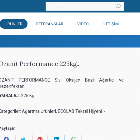
Search:
ÜRÜNLER
REFERANSLAR
VIDEO
İLETIŞIM
Ozanit Performance 225kg..
OZANİT PERFORMANCE Sıvı Oksijen Bazlı Ağartıcı ve
Dezenfektan
AMBALAJ:
225 Kg.
Kategoriler:
Ağartma Ürünleri
,
ECOLAB Tekstil Hijyeni
Paylaşın