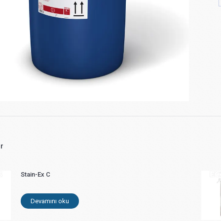
er
Stain-Ex C
Devamını oku