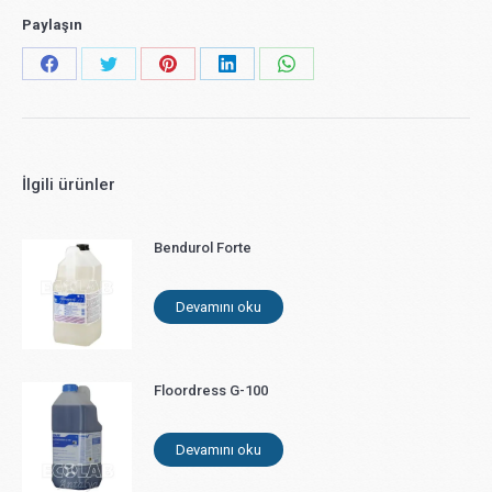
Paylaşın
Share
Share
Share
Share
Share
on
on
on
on
on
Facebook
X
Pinterest
LinkedIn
WhatsApp
İlgili ürünler
Bendurol Forte
Devamını oku
Floordress G-100
Devamını oku