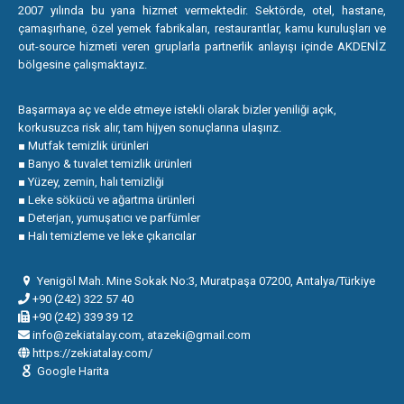
2007 yılında bu yana hizmet vermektedir. Sektörde, otel, hastane,
çamaşırhane, özel yemek fabrikaları, restaurantlar, kamu kuruluşları ve
out-source hizmeti veren gruplarla partnerlik anlayışı içinde AKDENİZ
bölgesine çalışmaktayız.
Başarmaya aç ve elde etmeye istekli olarak bizler yeniliği açık,
korkusuzca risk alır, tam hijyen sonuçlarına ulaşırız.
■ Mutfak temizlik ürünleri
■ Banyo & tuvalet temizlik ürünleri
■ Yüzey, zemin, halı temizliği
■ Leke sökücü ve ağartma ürünleri
■ Deterjan, yumuşatıcı ve parfümler
■ Halı temizleme ve leke çıkarıcılar
Yenigöl Mah. Mine Sokak No:3, Muratpaşa 07200, Antalya/Türkiye
+90 (242) 322 57 40
+90 (242) 339 39 12
info@zekiatalay.com, atazeki@gmail.com
https://zekiatalay.com/
Google Harita