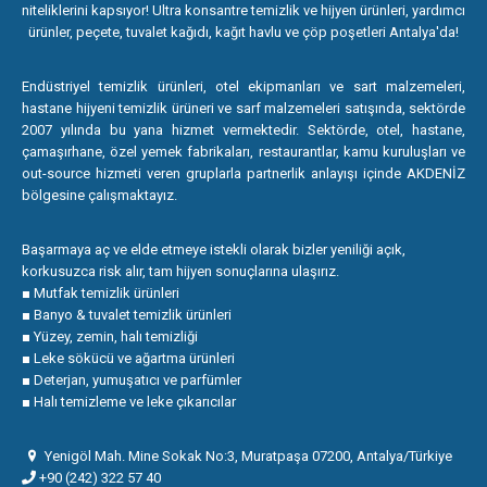
niteliklerini kapsıyor! Ultra konsantre temizlik ve hijyen ürünleri, yardımcı
ürünler, peçete, tuvalet kağıdı, kağıt havlu ve çöp poşetleri Antalya'da!
Endüstriyel temizlik ürünleri, otel ekipmanları ve sart malzemeleri,
hastane hijyeni temizlik ürüneri ve sarf malzemeleri satışında, sektörde
2007 yılında bu yana hizmet vermektedir. Sektörde, otel, hastane,
çamaşırhane, özel yemek fabrikaları, restaurantlar, kamu kuruluşları ve
out-source hizmeti veren gruplarla partnerlik anlayışı içinde AKDENİZ
bölgesine çalışmaktayız.
Başarmaya aç ve elde etmeye istekli olarak bizler yeniliği açık,
korkusuzca risk alır, tam hijyen sonuçlarına ulaşırız.
■ Mutfak temizlik ürünleri
■ Banyo & tuvalet temizlik ürünleri
■ Yüzey, zemin, halı temizliği
■ Leke sökücü ve ağartma ürünleri
■ Deterjan, yumuşatıcı ve parfümler
■ Halı temizleme ve leke çıkarıcılar
Yenigöl Mah. Mine Sokak No:3, Muratpaşa 07200, Antalya/Türkiye
+90 (242) 322 57 40