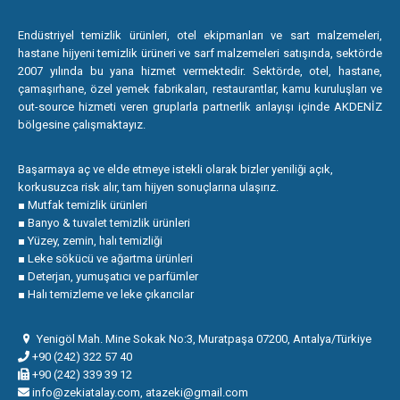
Endüstriyel temizlik ürünleri, otel ekipmanları ve sart malzemeleri,
hastane hijyeni temizlik ürüneri ve sarf malzemeleri satışında, sektörde
2007 yılında bu yana hizmet vermektedir. Sektörde, otel, hastane,
çamaşırhane, özel yemek fabrikaları, restaurantlar, kamu kuruluşları ve
out-source hizmeti veren gruplarla partnerlik anlayışı içinde AKDENİZ
bölgesine çalışmaktayız.
Başarmaya aç ve elde etmeye istekli olarak bizler yeniliği açık,
korkusuzca risk alır, tam hijyen sonuçlarına ulaşırız.
■ Mutfak temizlik ürünleri
■ Banyo & tuvalet temizlik ürünleri
■ Yüzey, zemin, halı temizliği
■ Leke sökücü ve ağartma ürünleri
■ Deterjan, yumuşatıcı ve parfümler
■ Halı temizleme ve leke çıkarıcılar
Yenigöl Mah. Mine Sokak No:3, Muratpaşa 07200, Antalya/Türkiye
+90 (242) 322 57 40
+90 (242) 339 39 12
info@zekiatalay.com, atazeki@gmail.com