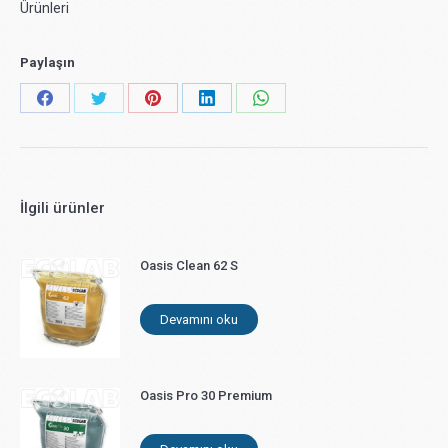
Ürünleri
Paylaşın
Share
Share
Share
Share
Share
on
on
on
on
on
Facebook
X
Pinterest
LinkedIn
WhatsApp
İlgili ürünler
Oasis Clean 62 S
Devamını oku
Oasis Pro 30 Premium