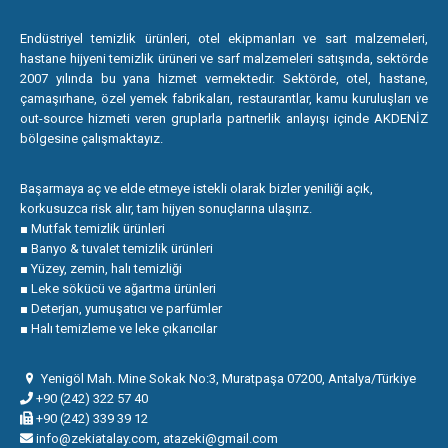
Endüstriyel temizlik ürünleri, otel ekipmanları ve sart malzemeleri,
hastane hijyeni temizlik ürüneri ve sarf malzemeleri satışında, sektörde
2007 yılında bu yana hizmet vermektedir. Sektörde, otel, hastane,
çamaşırhane, özel yemek fabrikaları, restaurantlar, kamu kuruluşları ve
out-source hizmeti veren gruplarla partnerlik anlayışı içinde AKDENİZ
bölgesine çalışmaktayız.
Başarmaya aç ve elde etmeye istekli olarak bizler yeniliği açık,
korkusuzca risk alır, tam hijyen sonuçlarına ulaşırız.
■ Mutfak temizlik ürünleri
■ Banyo & tuvalet temizlik ürünleri
■ Yüzey, zemin, halı temizliği
■ Leke sökücü ve ağartma ürünleri
■ Deterjan, yumuşatıcı ve parfümler
■ Halı temizleme ve leke çıkarıcılar
Yenigöl Mah. Mine Sokak No:3, Muratpaşa 07200, Antalya/Türkiye
+90 (242) 322 57 40
+90 (242) 339 39 12
info@zekiatalay.com, atazeki@gmail.com